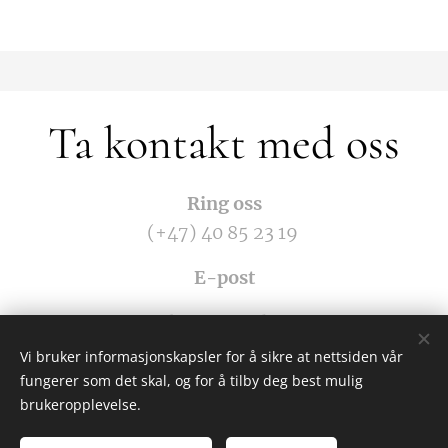
Ta kontakt med oss
Ring oss
(+47) 40 85 23 19
E-post
post@livsgnist-drift.com
Vi bruker informasjonskapsler for å sikre at nettsiden vår
Vi er tilgjengelig mandag til fredag fra kl. 08:00 til
fungerer som det skal, og for å tilby deg best mulig
16:00.
brukeropplevelse.