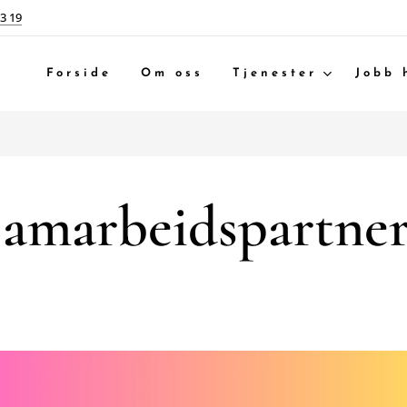
23 19
Forside
Om oss
Tjenester
Jobb 
amarbeidspartne