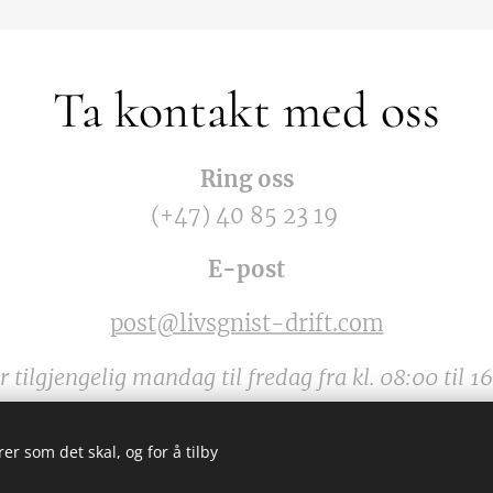
Ta kontakt med oss
Ring oss
(+47) 40 85 23 19
E-post
post@livsgnist-drift.com
er tilgjengelig mandag til fredag fra kl. 08:00 til 16
er som det skal, og for å tilby