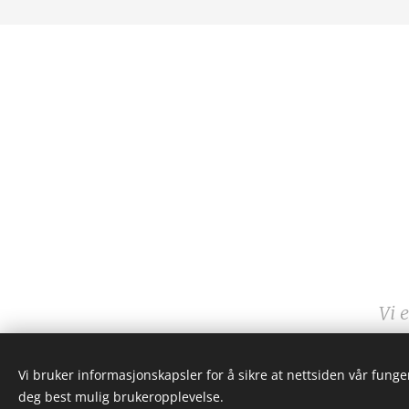
Vi 
Vi bruker informasjonskapsler for å sikre at nettsiden vår funger
deg best mulig brukeropplevelse.