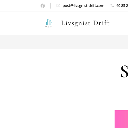
post@livsgnist-drift.com
40 85 
Livsgnist Drift
S