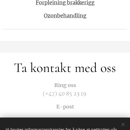
Forpleining brakkerigg
Ozonbehandling
Ta kontakt med oss
Ring oss
(+47) 40 85 23 19
E-post
post@livsgnist-drift.com
Vi bruker informasjonskapsler for å sikre at nettsiden vår